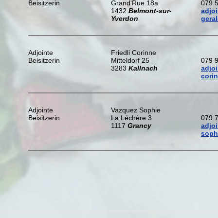
Beisitzerin
Grand'Rue 18a
079 
1432
Belmont-sur-
adjo
Yverdon
gera
Adjointe
Friedli Corinne
Beisitzerin
Mitteldorf 25
079 
3283
Kallnach
adjo
cori
Adjointe
Vazquez Sophie
Beisitzerin
La Léchère 3
079 
1117
Grancy
adjo
soph