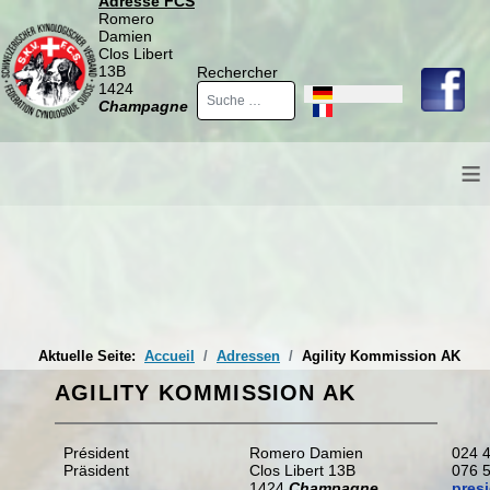
Adresse FCS
Romero
Damien
Clos Libert
13B
Rechercher
1424
Sprache auswählen
Champagne
≡
Aktuelle Seite:
Accueil
Adressen
Agility Kommission AK
AGILITY KOMMISSION AK
Président
Romero Damien
024 
Präsident
Clos Libert 13B
076 
1424
Champagne
pres