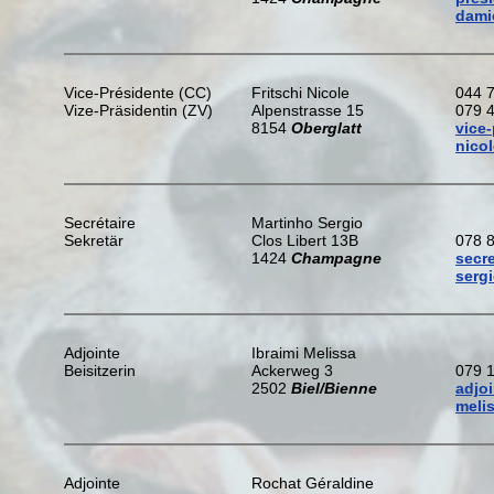
dami
Vice-Présidente (CC)
Fritschi Nicole
044 
Vize-Präsidentin (ZV)
Alpenstrasse 15
079 
8154
Oberglatt
vice
nico
Secrétaire
Martinho Sergio
Sekretär
Clos Libert 13B
078 
1424
Champagne
secr
serg
Adjointe
Ibraimi Melissa
Beisitzerin
Ackerweg 3
079 
2502
Biel/Bienne
adjo
meli
Adjointe
Rochat Géraldine