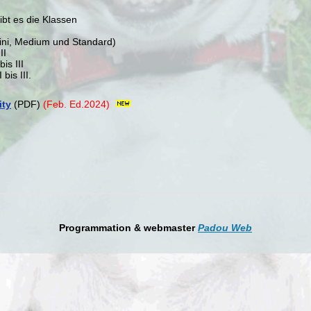
ibt es die Klassen
ini, Medium und Standard)
II
is III
bis III.
ity
(PDF)
(Feb. Ed.2024)
Programmation & webmaster
Padou Web