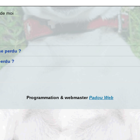
 de moi
se perdu ?
perdu ?
Programmation & webmaster
Padou Web