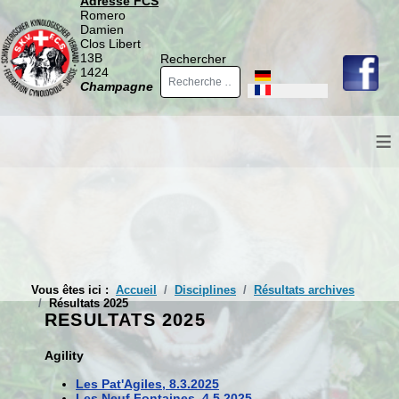
Adresse FCS
Romero
Damien
Clos Libert
13B
Rechercher
1424
Sélectionnez votre langue
Champagne
≡
Vous êtes ici :
Accueil
Disciplines
Résultats archives
Résultats 2025
RESULTATS 2025
Agility
Les Pat'Agiles, 8.3.2025
Les Neuf Fontaines, 4.5.2025