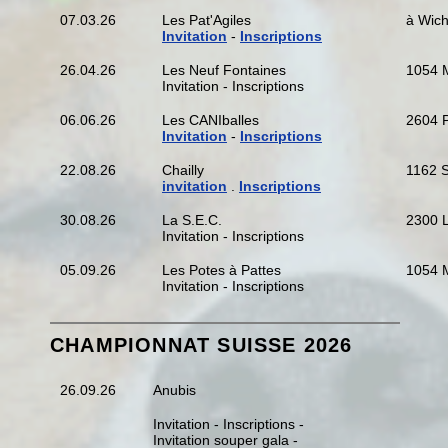
07.03.26
Les Pat'Agiles
à Wic
Invitation
-
Inscriptions
26.04.26
Les Neuf Fontaines
1054 M
Invitation - Inscriptions
06.06.26
Les CANIballes
2604 P
Invitation
-
Inscriptions
22.08.26
Chailly
1162 S
invitation
.
Inscriptions
30.08.26
La S.E.C.
2300 L
Invitation - Inscriptions
05.09.26
Les Potes à Pattes
1054 M
Invitation - Inscriptions
CHAMPIONNAT SUISSE 2026
26.09.26
Anubis
Invitation - Inscriptions -
Invitation souper gala -