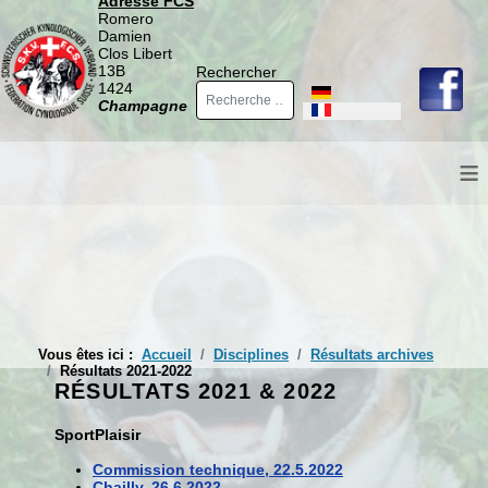
Adresse FCS
Romero
Damien
Clos Libert
13B
Rechercher
1424
Sélectionnez votre langue
Champagne
≡
Vous êtes ici :
Accueil
Disciplines
Résultats archives
Résultats 2021-2022
RÉSULTATS 2021 & 2022
SportPlaisir
Commission technique, 22.5.2022
Chailly, 26.6.2022